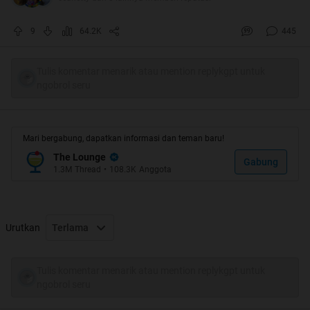
"Wajarlah namanya juga manusia...ga usah munafiklah
ente punk...kaya ente ga pernah buka BB17 aja di
9
64.2K
445
kaskus..."
Waduuhhh...Kawanku menasehati dengan gaya khas
Tulis komentar menarik atau mention replykgpt untuk
ngobrol seru
nyengir kuda, sambil senyam senyum khas orang gila
sukses membuatku terpojok karena kenyataan yang ada
memang begitu !!
Mari bergabung, dapatkan informasi dan teman baru!
The Lounge
Gabung
1.3M
Thread
•
108.3K
Anggota
Urutkan
Terlama
Tulis komentar menarik atau mention replykgpt untuk
ngobrol seru