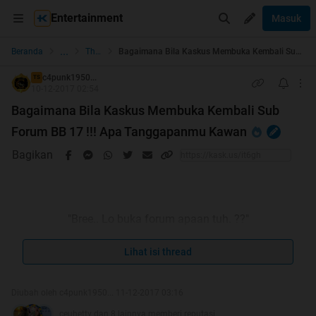
Entertainment
Masuk
...
Beranda
The Lounge
Bagaimana Bila Kaskus Membuka Kembali Sub Forum BB 17 !!! Apa Tanggapanmu Kawan
c4punk1950...
TS
10-12-2017 02:54
Bagaimana Bila Kaskus Membuka Kembali Sub
Forum BB 17 !!! Apa Tanggapanmu Kawan
Bagikan
"Bree.. Lo buka forum apaan tuh. ??"
"Ehhh..elo punk ini Forum Sembur..."
Lihat isi thread
"Buset...masih doyan lo yang begituan..."
Diubah oleh c4punk1950... 11-12-2017 03:16
ceuhetty dan 8 lainnya memberi reputasi