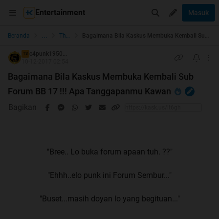
Entertainment
Masuk
...
Beranda
The Lounge
Bagaimana Bila Kaskus Membuka Kembali Sub Forum BB 17 !!! Apa Tanggapanmu Kawan
c4punk1950...
TS
10-12-2017 02:54
Bagaimana Bila Kaskus Membuka Kembali Sub
Forum BB 17 !!! Apa Tanggapanmu Kawan
Bagikan
"Bree.. Lo buka forum apaan tuh. ??"
"Ehhh..elo punk ini Forum Sembur..."
"Buset...masih doyan lo yang begituan..."