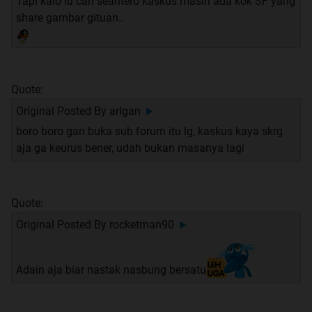
Tapi kalo lu cari seantero kaskus masih ada kok SF yang
share gambar gituan..
Quote:
Original Posted By
arlgan
►
boro boro gan buka sub forum itu lg, kaskus kaya skrg
aja ga keurus bener, udah bukan masanya lagi
Quote:
Original Posted By
rocketman90
►
Adain aja biar nastak nasbung bersatu