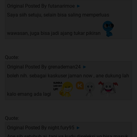
Original Posted By
futanarimoe
►
Saya siih setuju, selain bisa saling memperluas
wawasan, juga bisa jadi ajang tukar pikiran
Quote:
Original Posted By
grenademan24
►
boleh nih. sebagai kaskuser jaman now , ane dukung lah
kalo emang ada lagi
Quote:
Original Posted By
night.fury95
►
Ane sih setubuh aj, tapi ya kudu diseleksi yg bisa masuk