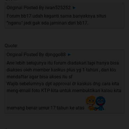
Original Posted By
iwan525252
►
Forum bb17 udah keganti sama banyaknya situs
“nganu" jadi gak ada jaminan dari bb17.
Quote:
Original Posted By
djinggo88
►
Ane lebih setujunya itu forum diadakan.tapi hanya bisa
diakses oleh member kaskus plus yg 1 tahun , dan klo
mendaftar agar bisa akses itu sf
Wajib sebelumnya dpt approval dr kaskus dng cara kita
meng-email foto KTP kita untuk membuktikan kalau kita
memang benar umur 17 tahun ke atas