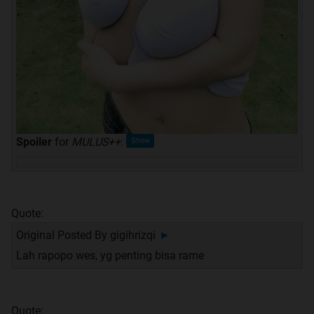
Spoiler
for
MULUS++
:
Quote:
Original Posted By
gigihrizqi
►
Lah rapopo wes, yg penting bisa rame
Quote: