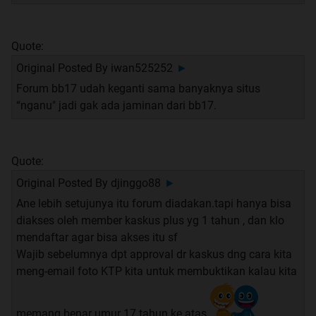
Quote:
Original Posted By
iwan525252
►
Forum bb17 udah keganti sama banyaknya situs
“nganu" jadi gak ada jaminan dari bb17.
Quote:
Original Posted By
djinggo88
►
Ane lebih setujunya itu forum diadakan.tapi hanya bisa
diakses oleh member kaskus plus yg 1 tahun , dan klo
mendaftar agar bisa akses itu sf
Wajib sebelumnya dpt approval dr kaskus dng cara kita
meng-email foto KTP kita untuk membuktikan kalau kita
memang benar umur 17 tahun ke atas