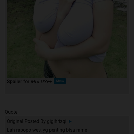
Spoiler
for
MULUS++
:
Quote:
Original Posted By
gigihrizqi
►
Lah rapopo wes, yg penting bisa rame