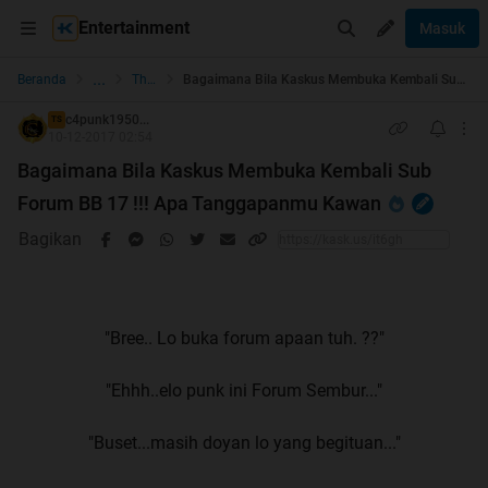
Entertainment
Masuk
...
Beranda
The Lounge
Bagaimana Bila Kaskus Membuka Kembali Sub Forum BB 17 !!! Apa Tanggapanmu Kawan
c4punk1950...
TS
10-12-2017 02:54
Bagaimana Bila Kaskus Membuka Kembali Sub
Forum BB 17 !!! Apa Tanggapanmu Kawan
Bagikan
"Bree.. Lo buka forum apaan tuh. ??"
"Ehhh..elo punk ini Forum Sembur..."
"Buset...masih doyan lo yang begituan..."