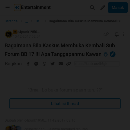
Entertainment
Masuk
...
Beranda
The Lounge
Bagaimana Bila Kaskus Membuka Kembali Sub Forum BB 17 !!! Apa Tanggapanmu Kawan
c4punk1950...
TS
10-12-2017 02:54
Bagaimana Bila Kaskus Membuka Kembali Sub
Forum BB 17 !!! Apa Tanggapanmu Kawan
Bagikan
"Bree.. Lo buka forum apaan tuh. ??"
"Ehhh..elo punk ini Forum Sembur..."
Lihat isi thread
"Buset...masih doyan lo yang begituan..."
Diubah oleh c4punk1950... 11-12-2017 03:16
ceuhetty dan 8 lainnya memberi reputasi