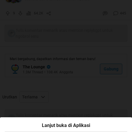
"Wajarlah namanya juga manusia...ga usah munafiklah
ente punk...kaya ente ga pernah buka BB17 aja di
9
64.2K
445
kaskus..."
Waduuhhh...Kawanku menasehati dengan gaya khas
Tulis komentar menarik atau mention replykgpt untuk
ngobrol seru
nyengir kuda, sambil senyam senyum khas orang gila
sukses membuatku terpojok karena kenyataan yang ada
memang begitu !!
Mari bergabung, dapatkan informasi dan teman baru!
The Lounge
Gabung
1.3M
Thread
•
108.4K
Anggota
Urutkan
Terlama
Tulis komentar menarik atau mention replykgpt untuk
ngobrol seru
Lanjut buka di Aplikasi