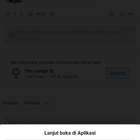
"Wajarlah namanya juga manusia...ga usah munafiklah
ente punk...kaya ente ga pernah buka BB17 aja di
9
64.2K
445
kaskus..."
Waduuhhh...Kawanku menasehati dengan gaya khas
Tulis komentar menarik atau mention replykgpt untuk
ngobrol seru
nyengir kuda, sambil senyam senyum khas orang gila
sukses membuatku terpojok karena kenyataan yang ada
memang begitu !!
Mari bergabung, dapatkan informasi dan teman baru!
The Lounge
Gabung
1.3M
Thread
•
108.3K
Anggota
Urutkan
Terlama
Tulis komentar menarik atau mention replykgpt untuk
ngobrol seru
Lanjut buka di Aplikasi