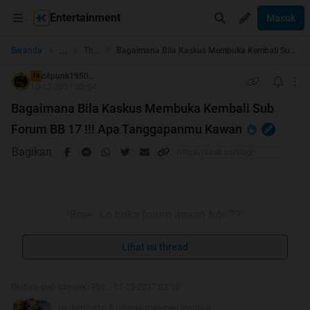
Entertainment
Masuk
...
Beranda
The Lounge
Bagaimana Bila Kaskus Membuka Kembali Sub Forum BB 17 !!! Apa Tanggapanmu Kawan
c4punk1950...
TS
10-12-2017 02:54
Bagaimana Bila Kaskus Membuka Kembali Sub
Forum BB 17 !!! Apa Tanggapanmu Kawan
Bagikan
"Bree.. Lo buka forum apaan tuh. ??"
"Ehhh..elo punk ini Forum Sembur..."
Lihat isi thread
"Buset...masih doyan lo yang begituan..."
Diubah oleh c4punk1950... 11-12-2017 03:16
ceuhetty dan 8 lainnya memberi reputasi