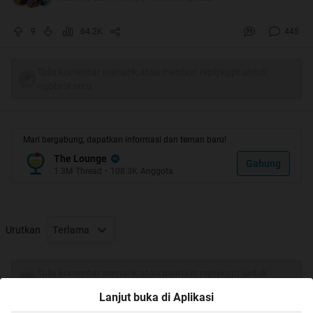
"Wajarlah namanya juga manusia...ga usah munafiklah
ente punk...kaya ente ga pernah buka BB17 aja di
9
64.2K
445
kaskus..."
Waduuhhh...Kawanku menasehati dengan gaya khas
Tulis komentar menarik atau mention replykgpt untuk
ngobrol seru
nyengir kuda, sambil senyam senyum khas orang gila
sukses membuatku terpojok karena kenyataan yang ada
memang begitu !!
Mari bergabung, dapatkan informasi dan teman baru!
The Lounge
Gabung
1.3M
Thread
•
108.3K
Anggota
Urutkan
Terlama
Tulis komentar menarik atau mention replykgpt untuk
ngobrol seru
Lanjut buka di Aplikasi