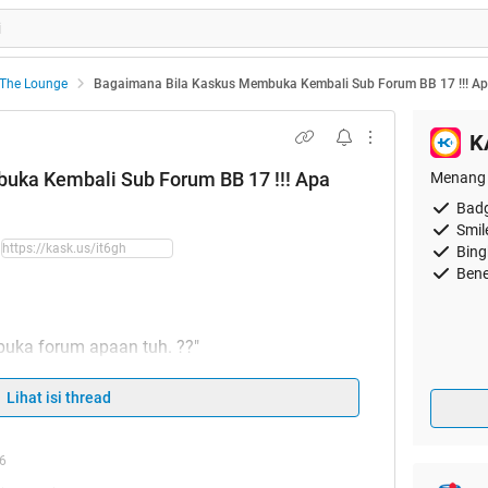
The Lounge
Bagaimana Bila Kaskus Membuka Kembali Sub Forum BB 17 !!! 
K
uka Kembali Sub Forum BB 17 !!! Apa
Menang 
Badg
Smil
Bing
Bene
 buka forum apaan tuh. ??"
 punk ini Forum Sembur..."
Lihat isi thread
ih doyan lo yang begituan..."
16