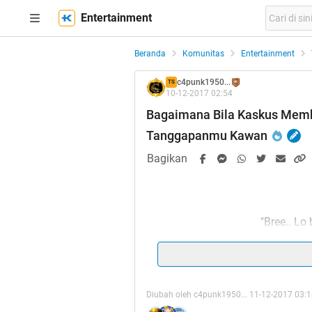
Entertainment
Beranda
Komunitas
Entertainment
c4punk1950...
TS
10-12-2017 02:54
Bagaimana Bila Kaskus Memb
Tanggapanmu Kawan
Bagikan
"Bree.. Lo
"Ehhh..elo
"Buset...mas
Diubah oleh c4punk1950... 11-12-2017 03: