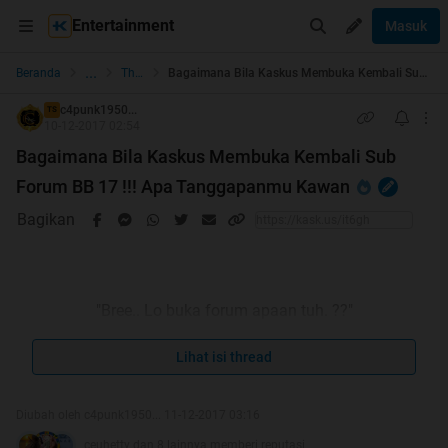
Entertainment
Masuk
...
Beranda
The Lounge
Bagaimana Bila Kaskus Membuka Kembali Sub Forum BB 17 !!! Apa Tanggapanmu Kawan
c4punk1950...
TS
10-12-2017 02:54
Bagaimana Bila Kaskus Membuka Kembali Sub
Forum BB 17 !!! Apa Tanggapanmu Kawan
Bagikan
"Bree.. Lo buka forum apaan tuh. ??"
"Ehhh..elo punk ini Forum Sembur..."
Lihat isi thread
"Buset...masih doyan lo yang begituan..."
Diubah oleh c4punk1950... 11-12-2017 03:16
ceuhetty dan 8 lainnya memberi reputasi