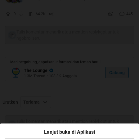
"Wajarlah namanya juga manusia...ga usah munafiklah
ente punk...kaya ente ga pernah buka BB17 aja di
9
64.2K
445
kaskus..."
Waduuhhh...Kawanku menasehati dengan gaya khas
Tulis komentar menarik atau mention replykgpt untuk
ngobrol seru
nyengir kuda, sambil senyam senyum khas orang gila
sukses membuatku terpojok karena kenyataan yang ada
memang begitu !!
Mari bergabung, dapatkan informasi dan teman baru!
The Lounge
Gabung
1.3M
Thread
•
108.3K
Anggota
Urutkan
Terlama
Tulis komentar menarik atau mention replykgpt untuk
ngobrol seru
Lanjut buka di Aplikasi