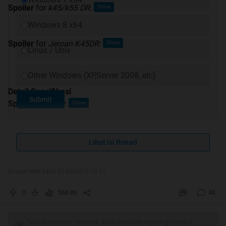
Spoiler
for
k45/k55 DR
:
Windows 8 x64
Spoiler
for
Jeroan K45DR
:
Linux / Unix
Other Windows (XP,Server 2008, etc)
Detail Spesifikasi
Submit
Spoiler
for
spec
:
Lihat isi thread
Review
Spoiler
for
review
:
Diubah oleh k45d 01-08-2015 10:11
0
568.8K
4K
Game Review
Tulis komentar menarik atau mention replykgpt untuk
Spoiler
for
Game Review
: