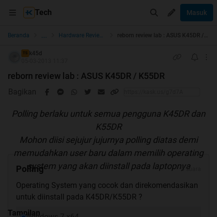
Tech
Masuk
...
Beranda
Hardware Review Lab
reborn review lab : ASUS K45DR / K55DR
k45d
TS
05-03-2013 11:37
reborn review lab : ASUS K45DR / K55DR
Bagikan
Polling berlaku untuk semua pengguna K45DR dan
K55DR
Mohon diisi sejujur jujurnya polling diatas demi
memudahkan user baru dalam memilih operating
system yang akan diinstall pada laptopnya
Polling
0 suara
Operating System yang cocok dan direkomendasikan
untuk diinstall pada K45DR/K55DR ?
Tampilan
Windows 7 x64