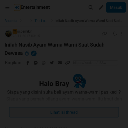
Entertainment
Masuk
...
Beranda
The Lounge
Inilah Nasib Ayam Warna Warni Saat Sudah Dewasa
si.pemikir
TS
28-11-2017 03:15
Inilah Nasib Ayam Warna Warni Saat Sudah
Dewasa
Bagikan
Halo Bray
Siapa yang disini suka beli ayam warna-warni pas kecil?
Siapa yang pernah bilang ayam warna-warni itu imut dan
lucu? Siapa yang pelihara ayam warna-warni ga bisa
sampe gede?
Lihat isi thread
Dari semua pertanyaan itu, gw rasa hampir 90%
jawabannya adalah "
Gw
". Ya, fenomena ayam warna-