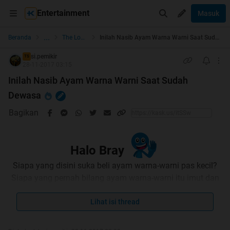
Entertainment
Masuk
...
Beranda
The Lounge
Inilah Nasib Ayam Warna Warni Saat Sudah Dewasa
si.pemikir
TS
28-11-2017 03:15
Inilah Nasib Ayam Warna Warni Saat Sudah
Dewasa
Bagikan
Halo Bray
Siapa yang disini suka beli ayam warna-warni pas kecil?
Siapa yang pernah bilang ayam warna-warni itu imut dan
lucu? Siapa yang pelihara ayam warna-warni ga bisa
sampe gede?
Lihat isi thread
Dari semua pertanyaan itu, gw rasa hampir 90%
jawabannya adalah "
Gw
". Ya, fenomena ayam warna-