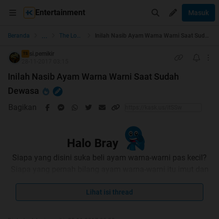
Entertainment
Masuk
...
Beranda
The Lounge
Inilah Nasib Ayam Warna Warni Saat Sudah Dewasa
si.pemikir
TS
28-11-2017 03:15
Inilah Nasib Ayam Warna Warni Saat Sudah
Dewasa
Bagikan
Halo Bray
Siapa yang disini suka beli ayam warna-warni pas kecil?
Siapa yang pernah bilang ayam warna-warni itu imut dan
lucu? Siapa yang pelihara ayam warna-warni ga bisa
sampe gede?
Lihat isi thread
Dari semua pertanyaan itu, gw rasa hampir 90%
jawabannya adalah "
Gw
". Ya, fenomena ayam warna-