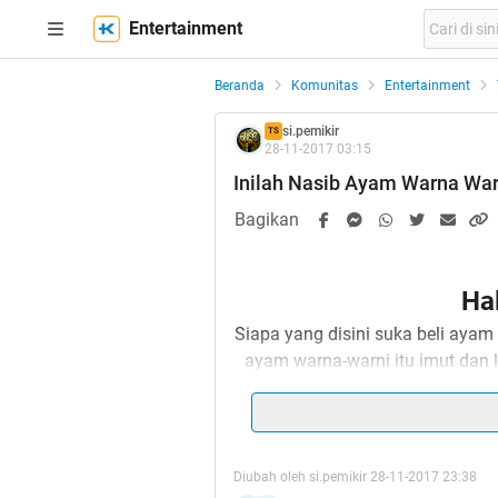
Entertainment
Beranda
Komunitas
Entertainment
si.pemikir
TS
28-11-2017 03:15
Inilah Nasib Ayam Warna Wa
Bagikan
Ha
Siapa yang disini suka beli ayam
ayam warna-warni itu imut dan 
b
Dari semua pertanyaan itu, gw
fenomena ayam warna-warni 
dasar (SD). Dan sampe sekaran
Diubah oleh si.pemikir 28-11-2017 23:38
Para anak-anak ayam yang berc