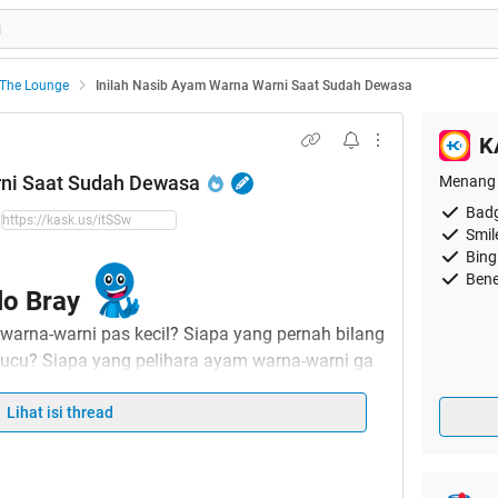
The Lounge
Inilah Nasib Ayam Warna Warni Saat Sudah Dewasa
K
rni Saat Sudah Dewasa
Menang 
Badg
Smil
Bing
Bene
lo Bray
 warna-warni pas kecil? Siapa yang pernah bilang
lucu? Siapa yang pelihara ayam warna-warni ga
isa sampe gede?
 rasa hampir 90% jawabannya adalah "
Lihat isi thread
Gw
". Ya,
memang sempat menghiasi masa-masa sekolah
gpun masih suka gw temuin kalo ngelewatin SD.
ita-cita untuk bisa menjadi ayam yang tangguh