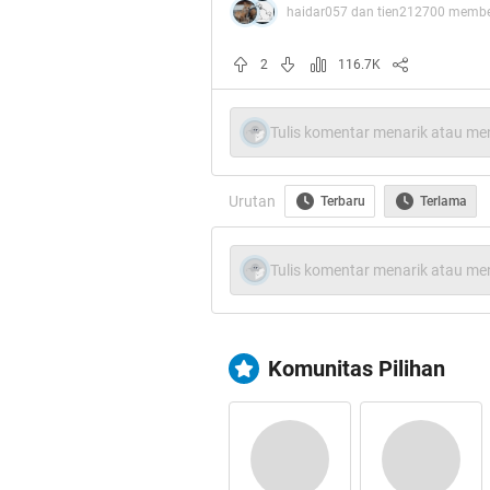
haidar057 dan tien212700 member
sepert
2
116.7K
Tulis komentar menarik atau men
Urutan
Terbaru
Terlama
Tulis komentar menarik atau men
Komunitas Pilihan
Su
Tentunya pemikiran anak ay