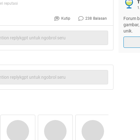
T
i reputasi
i kedua orang tuanya.
1
Forum ba
Kutip
238
Balasan
gambar, 
unik.
tion replykgpt untuk ngobrol seru
tion replykgpt untuk ngobrol seru
mber: Google Image
am dan pemikiran manusia bakalan berbeda.