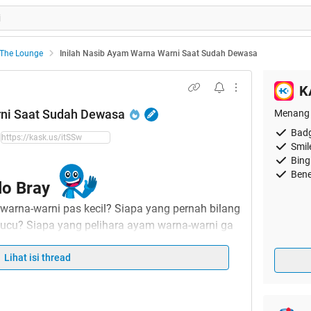
The Lounge
Inilah Nasib Ayam Warna Warni Saat Sudah Dewasa
K
rni Saat Sudah Dewasa
Menang 
Badg
Smil
Bing
Bene
lo Bray
 warna-warni pas kecil? Siapa yang pernah bilang
lucu? Siapa yang pelihara ayam warna-warni ga
isa sampe gede?
 rasa hampir 90% jawabannya adalah "
Lihat isi thread
Gw
". Ya,
memang sempat menghiasi masa-masa sekolah
gpun masih suka gw temuin kalo ngelewatin SD.
ita-cita untuk bisa menjadi ayam yang tangguh