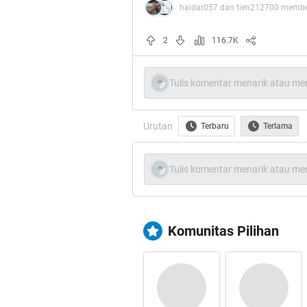
haidar057 dan tien212700 member
sepert
2
116.7K
Tulis komentar menarik atau men
Urutan
Terbaru
Terlama
Tulis komentar menarik atau men
Komunitas Pilihan
Su
Tentunya pemikiran anak ay