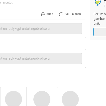
T
i reputasi
i kedua orang tuanya.
1
Forum ba
Kutip
238
Balasan
gambar, 
unik.
tion replykgpt untuk ngobrol seru
tion replykgpt untuk ngobrol seru
mber: Google Image
am dan pemikiran manusia bakalan berbeda.