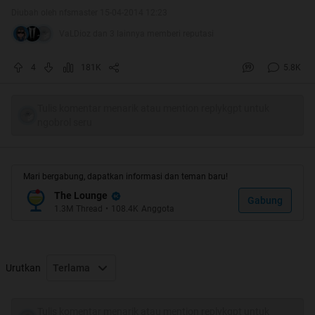
Diubah oleh nfsmaster 15-04-2014 12:23
VaLDioz dan 3 lainnya memberi reputasi
4
181K
5.8K
Tulis komentar menarik atau mention replykgpt untuk
ngobrol seru
Mari bergabung, dapatkan informasi dan teman baru!
The Lounge
Gabung
1.3M
Thread
•
108.4K
Anggota
Quote:
Quote:
Urutkan
Terlama
Halo gan/sis,ini Adek Nfsmaster buat nie thread
Tulis komentar menarik atau mention replykgpt untuk
dalam rangka