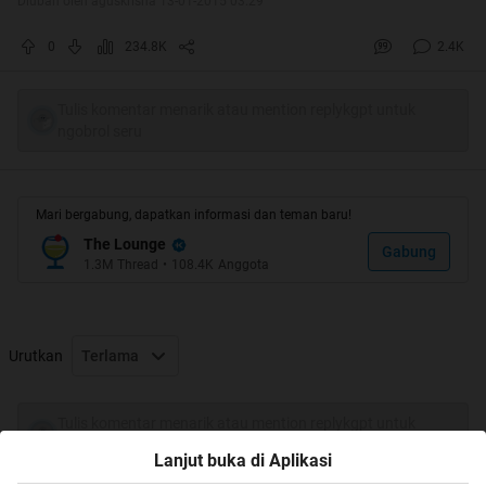
Diubah oleh aguskrisna 13-01-2015 03:29
0
234.8K
2.4K
Tulis komentar menarik atau mention replykgpt untuk
ngobrol seru
Mari bergabung, dapatkan informasi dan teman baru!
The Lounge
Gabung
1.3M
Thread
•
108.4K
Anggota
Quote:
Terimakasih Mimin, Momod dan Opiser
Urutkan
Terlama
Akhirnya bisa HT Perdana
Tulis komentar menarik atau mention replykgpt untuk
ngobrol seru
Lanjut buka di Aplikasi