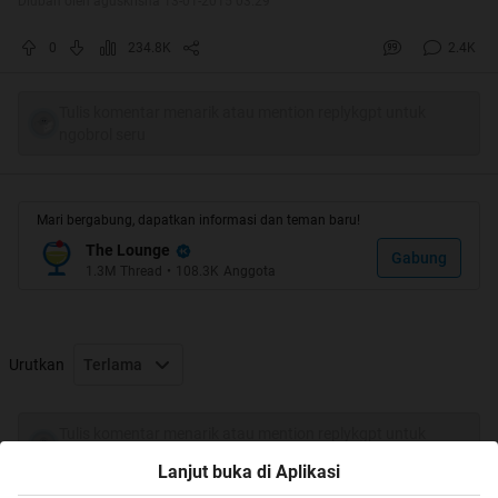
Diubah oleh aguskrisna 13-01-2015 03:29
0
234.8K
2.4K
Tulis komentar menarik atau mention replykgpt untuk
ngobrol seru
Mari bergabung, dapatkan informasi dan teman baru!
The Lounge
Gabung
1.3M
Thread
•
108.3K
Anggota
Quote:
Terimakasih Mimin, Momod dan Opiser
Urutkan
Terlama
Akhirnya bisa HT Perdana
Tulis komentar menarik atau mention replykgpt untuk
ngobrol seru
Lanjut buka di Aplikasi