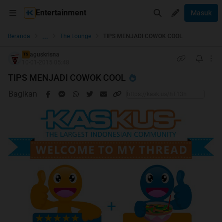
Entertainment
Masuk
...
Beranda
The Lounge
TIPS MENJADI COWOK COOL
aguskrisna
TS
10-01-2015 05:48
TIPS MENJADI COWOK COOL
Bagikan