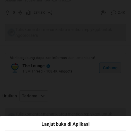
Diubah oleh aguskrisna 13-01-2015 03:29
0
234.8K
2.4K
Tulis komentar menarik atau mention replykgpt untuk
ngobrol seru
Mari bergabung, dapatkan informasi dan teman baru!
The Lounge
Gabung
1.3M
Thread
•
108.4K
Anggota
Quote:
Terimakasih Mimin, Momod dan Opiser
Urutkan
Terlama
Akhirnya bisa HT Perdana
Tulis komentar menarik atau mention replykgpt untuk
ngobrol seru
Lanjut buka di Aplikasi