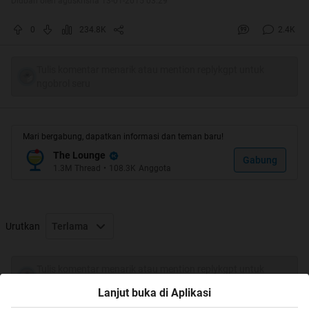
Diubah oleh aguskrisna 13-01-2015 03:29
0
234.8K
2.4K
Tulis komentar menarik atau mention replykgpt untuk
ngobrol seru
Mari bergabung, dapatkan informasi dan teman baru!
The Lounge
Gabung
1.3M
Thread
•
108.3K
Anggota
Quote:
Terimakasih Mimin, Momod dan Opiser
Urutkan
Terlama
Akhirnya bisa HT Perdana
Tulis komentar menarik atau mention replykgpt untuk
ngobrol seru
Lanjut buka di Aplikasi