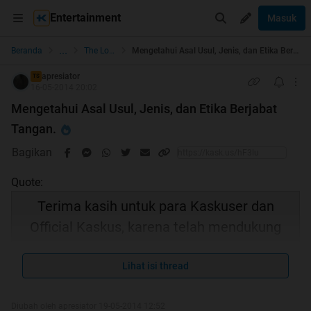
Entertainment
Masuk
...
Beranda
The Lounge
Mengetahui Asal Usul, Jenis, dan Etika Berjabat Tangan.
apresiator
TS
16-05-2014 20:02
Mengetahui Asal Usul, Jenis, dan Etika Berjabat
Tangan.
Bagikan
Quote:
Terima kasih untuk para Kaskuser dan
Official Kaskus, karena telah mendukung
Thread Ane menjadi HT
Lihat isi thread
Diubah oleh apresiator 19-05-2014 12:52