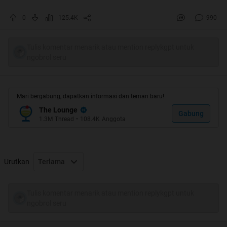
Quote:
0
125.4K
990
Quote:
Berjabat Tangan
Tulis komentar menarik atau mention replykgpt untuk
ngobrol seru
Quote:
Quote:
Mari bergabung, dapatkan informasi dan teman baru!
The Lounge
Gabung
1.3M
Thread
•
108.4K
Anggota
Urutkan
Terlama
Tulis komentar menarik atau mention replykgpt untuk
ngobrol seru