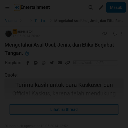
Entertainment
Masuk
...
Beranda
The Lounge
Mengetahui Asal Usul, Jenis, dan Etika Berjabat Tangan.
apresiator
TS
16-05-2014 20:02
Mengetahui Asal Usul, Jenis, dan Etika Berjabat
Tangan.
Bagikan
Quote:
Terima kasih untuk para Kaskuser dan
Official Kaskus, karena telah mendukung
Thread Ane menjadi HT
Lihat isi thread
Diubah oleh apresiator 19-05-2014 12:52