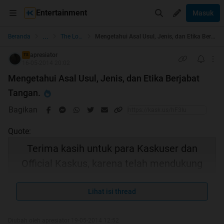
Entertainment
Masuk
...
Beranda
The Lounge
Mengetahui Asal Usul, Jenis, dan Etika Berjabat Tangan.
apresiator
TS
16-05-2014 20:02
Mengetahui Asal Usul, Jenis, dan Etika Berjabat
Tangan.
Bagikan
Quote:
Terima kasih untuk para Kaskuser dan
Official Kaskus, karena telah mendukung
Thread Ane menjadi HT
Lihat isi thread
Diubah oleh apresiator 19-05-2014 12:52