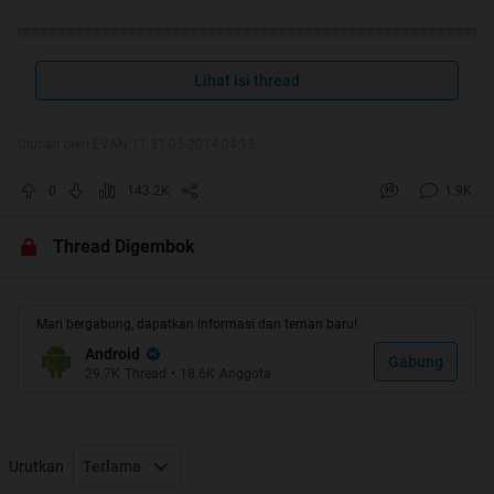
Lihat isi thread
Diubah oleh EVAN.11 31-05-2014 04:13
0
143.2K
1.9K
Thread Digembok
Mari bergabung, dapatkan informasi dan teman baru!
Android
Gabung
29.7K
Thread
•
18.6K
Anggota
Urutkan
Terlama