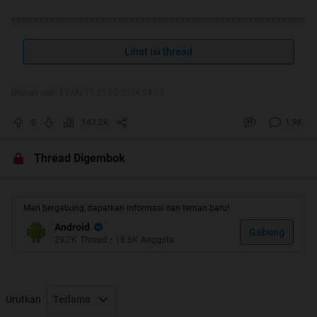
Lihat isi thread
Diubah oleh EVAN.11 31-05-2014 04:13
0
143.2K
1.9K
Thread Digembok
Mari bergabung, dapatkan informasi dan teman baru!
Android
Gabung
29.7K
Thread
•
18.6K
Anggota
Urutkan
Terlama