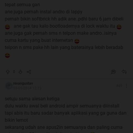
Ane ga nolak
tepat semua gan
ane juga pernah instal andro di lappy
pernah bikin softbrick hh adik ane..pdhl baru 6 jam dibeli
Spoiler
for
CATATAN
:
ane gak tau kalo bootloadernya di lock waktu itu
ane juga gak pernah sms n telpon make andro..isinya
cuma kartu yang buat internetan
telpon n sms pake hh lain yang baterainya lebih beradab
0
revangustav
#
49
03-05-2014 12:13
setuju sama alesan ketiga
dulu waktu awal beli android ampir semuanya diinstall
tapi abis itu baru sadar banyak aplikasi yang ga guna dan
bikin lemot
sekarang udah ane apus2in semuanya dan paling cuma