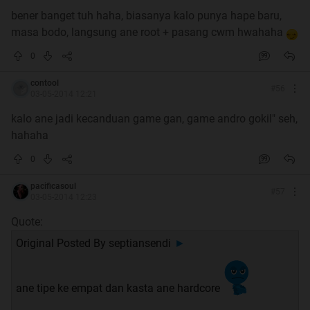
bener banget tuh haha, biasanya kalo punya hape baru,
masa bodo, langsung ane root + pasang cwm hwahaha
0
contool
#
56
03-05-2014 12:21
kalo ane jadi kecanduan game gan, game andro gokil" seh,
hahaha
0
pacificasoul
#
57
03-05-2014 12:23
Quote:
Original Posted By
septiansendi
►
ane tipe ke empat dan kasta ane hardcore