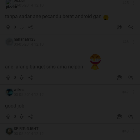
pizzlur
#
45
03-05-2014 12:10
Spoiler
for
PesanDari TS
:
tanpa sadar ane pecandu berat android gan
0
hahahah123
#
46
03-05-2014 12:10
ane jarang banget sms ama nelpon
0
wilkris
#
47
03-05-2014 12:12
For Visiting
good job
0
SPIRITofLIGHT
#
48
03-05-2014 12:12