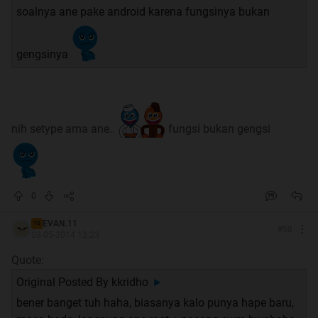
soalnya ane pake android karena fungsinya bukan
gengsinya
nih setype ama ane..
fungsi bukan gengsi
0
EVAN.11
TS
#
58
03-05-2014 12:23
Quote:
Original Posted By
kkridho
►
bener banget tuh haha, biasanya kalo punya hape baru,