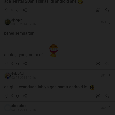
ada sekitar 20an aplikasi di android ane
0
djocqer
#
50
03-05-2014 12:16
bener semua tuh
apalagi yang nomer 9
0
GuidoAdi
#
51
03-05-2014 12:16
ga gtu kecanduan lah ya gan sama android lol
0
aboc-aboc
#
52
03-05-2014 12:16