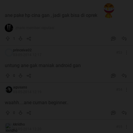
ane pake hp cina gan , jadi gak bisa di oprek
zharki memberi reputasi
1
princeiva02
#
53
03-05-2014 12:17
untung ane gak maniak android gan
0
agusans
#
54
03-05-2014 12:19
waahh....ane cuman beginner..
0
kkridho
#
55
03-05-2014 12:20