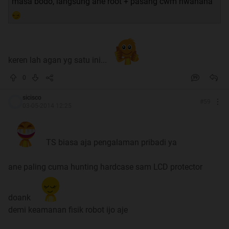
masa bodo, langsung ane root + pasang cwm hwahaha
keren lah agan yg satu ini...
0
sicisco
#
59
03-05-2014 12:25
TS biasa aja pengalaman pribadi ya
ane paling cuma hunting hardcase sam LCD protector
doank
demi keamanan fisik robot ijo aje