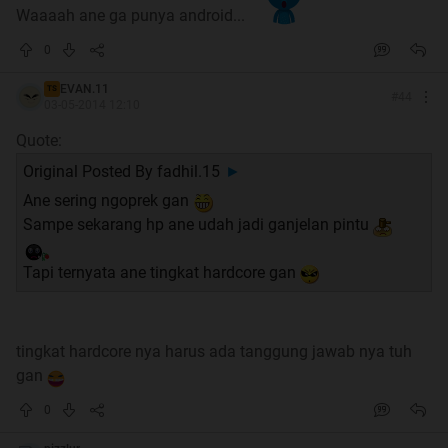
Nah, lalu apa hubungan nya
Waaaah ane ga punya android...
0
dengan pecandu Android?
EVAN.11
TS
#
44
Spoiler
for
Hubungannya
:
03-05-2014 12:10
Quote:
Original Posted By
fadhil.15
►
Ane sering ngoprek gan
Spoiler
for
Salah satu Hal yang Dilakukan Pecandu
Sampe sekarang hp ane udah jadi ganjelan pintu
Android
:
Tapi ternyata ane tingkat hardcore gan
KOMEN DARI KASKUSER
tingkat hardcore nya harus ada tanggung jawab nya tuh
gan
Spoiler
for
KOMENG
:
0