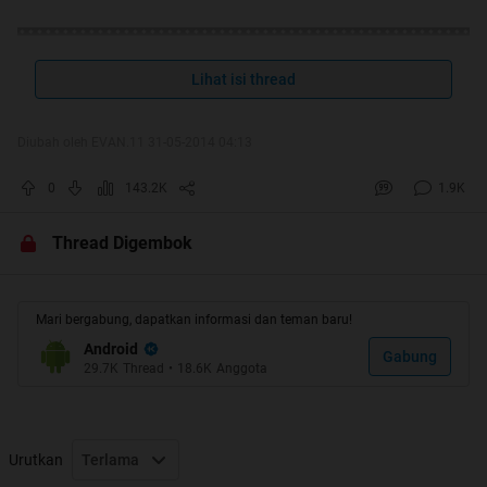
Lihat isi thread
Diubah oleh EVAN.11 31-05-2014 04:13
0
143.2K
1.9K
Thread Digembok
Mari bergabung, dapatkan informasi dan teman baru!
Android
Gabung
29.7K
Thread
•
18.6K
Anggota
Urutkan
Terlama