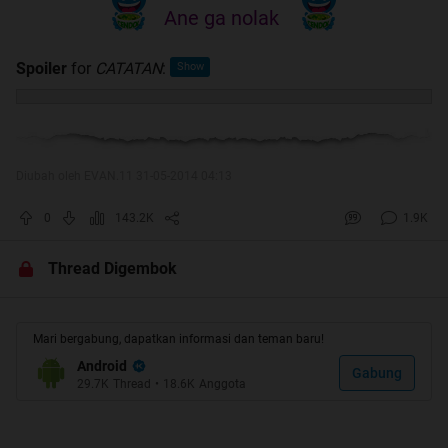
Ane ga nolak
Spoiler
for
CATATAN
:
Diubah oleh EVAN.11 31-05-2014 04:13
0
143.2K
1.9K
Thread Digembok
Mari bergabung, dapatkan informasi dan teman baru!
Android
Gabung
29.7K
Thread
•
18.6K
Anggota