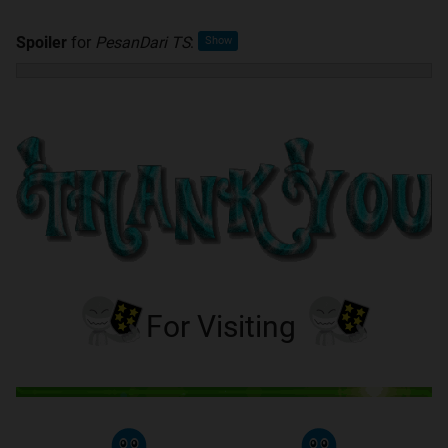
Spoiler
for
PesanDari TS
:
For Visiting