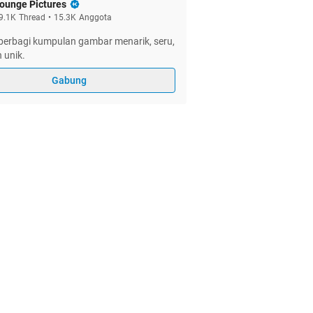
ounge Pictures
9.1K
Thread
•
15.3K
Anggota
berbagi kumpulan gambar menarik, seru,
n unik.
Gabung