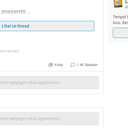
L
6
presents...
Tempat 
lucu, da
Lihat isi thread
LANAN TERENAK DI DUNIA
eri reputasi
Kutip
1.4K
Balasan
tion replykgpt untuk ngobrol seru
lhamdulillah...
ead ketiga Ane...
tion replykgpt untuk ngobrol seru