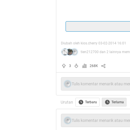
Quote:
Diubah oleh kios.cherry 03-02-2014 16:01
20 MAKANAN JA
tien212700 dan 2 lainnya memb
3
268K
Quote:
Tulis komentar menarik atau men
A
Hot Thr
Urutan
Terbaru
Terlama
Tulis komentar menarik atau men