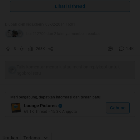
Lihat isi thread
Quote:
Diubah oleh kios.cherry 03-02-2014 16:01
20 MAKANAN JALANAN TERENAK
tien212700 dan 2 lainnya memberi reputasi
DI DUNIA
3
268K
1.4K
Tulis komentar menarik atau mention replykgpt untuk
Quote:
ngobrol seru
Alhamdulillah...
Hot Thread ketiga Ane...
Mari bergabung, dapatkan informasi dan teman baru!
Lounge Pictures
Gabung
69.1K
Thread
•
15.3K
Anggota
Urutkan
Terlama