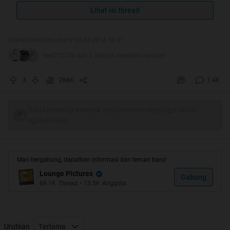
Lihat isi thread
Quote:
Diubah oleh kios.cherry 03-02-2014 16:01
20 MAKANAN JALANAN TERENAK
tien212700 dan 2 lainnya memberi reputasi
DI DUNIA
3
268K
1.4K
Tulis komentar menarik atau mention replykgpt untuk
Quote:
ngobrol seru
Alhamdulillah...
Hot Thread ketiga Ane...
Mari bergabung, dapatkan informasi dan teman baru!
Lounge Pictures
Gabung
69.1K
Thread
•
15.3K
Anggota
Urutkan
Terlama