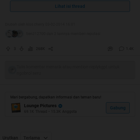
Lihat isi thread
Quote:
Diubah oleh kios.cherry 03-02-2014 16:01
20 MAKANAN JALANAN TERENAK
tien212700 dan 2 lainnya memberi reputasi
DI DUNIA
3
268K
1.4K
Tulis komentar menarik atau mention replykgpt untuk
Quote:
ngobrol seru
Alhamdulillah...
Hot Thread ketiga Ane...
Mari bergabung, dapatkan informasi dan teman baru!
Lounge Pictures
Gabung
69.1K
Thread
•
15.3K
Anggota
Urutkan
Terlama