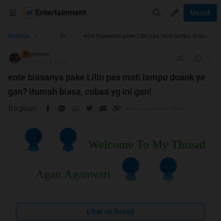
Entertainment
Masuk
...
Beranda
The Lounge
ente biasanya pake Lilin pas mati lampu doank ye gan? itumah biasa, cobaa yg ini gan!
ouranio
TS
20-06-2013 15:47
ente biasanya pake Lilin pas mati lampu doank ye
gan? itumah biasa, cobaa yg ini gan!
Bagikan
Welcome To My Thread
Agan Aganwati
Lihat isi thread