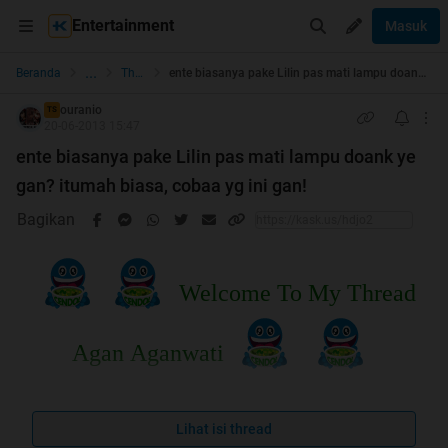
Entertainment
Masuk
...
Beranda
The Lounge
ente biasanya pake Lilin pas mati lampu doank ye gan? itumah biasa, cobaa yg ini gan!
ouranio
TS
20-06-2013 15:47
ente biasanya pake Lilin pas mati lampu doank ye
gan? itumah biasa, cobaa yg ini gan!
Bagikan
Welcome To My Thread
Agan Aganwati
Lihat isi thread