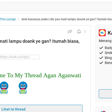
The Lounge
ente biasanya pake Lilin pas mati lampu doank ye gan? itumah bias
K
 mati lampu doank ye gan? itumah biasa,
Menang 
Badg
Smil
Bing
Bene
Welcome To My Thread Agan Aganwati
Lihat isi thread