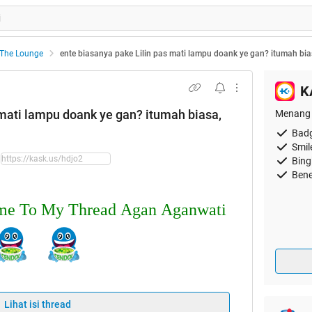
The Lounge
ente biasanya pake Lilin pas mati lampu doank ye gan? itumah bias
K
 mati lampu doank ye gan? itumah biasa,
Menang 
Badg
Smil
Bing
Bene
Welcome To My Thread Agan Aganwati
Lihat isi thread