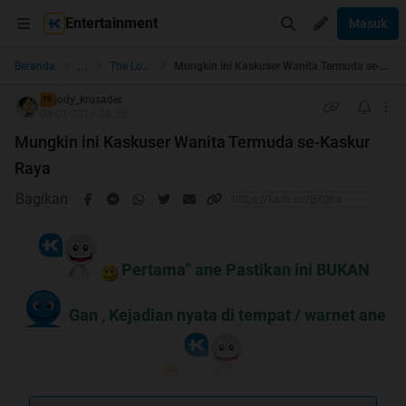
Entertainment
Masuk
...
Beranda
The Lounge
Mungkin ini Kaskuser Wanita Termuda se-Kaskur Raya
jody_krusader
TS
08-01-2011 09:26
Mungkin ini Kaskuser Wanita Termuda se-Kaskur
Raya
Bagikan
Pertama" ane Pastikan ini BUKAN
Gan , Kejadian nyata di tempat / warnet ane
Permisi Gan , Ane mau share tentang ponakan Ane