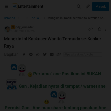
Entertainment
Masuk
...
Beranda
The Lounge
Mungkin ini Kaskuser Wanita Termuda se-Kaskur Raya
jody_krusader
TS
08-01-2011 09:26
Mungkin ini Kaskuser Wanita Termuda se-Kaskur
Raya
Bagikan
Pertama" ane Pastikan ini BUKAN
Gan , Kejadian nyata di tempat / warnet ane
Permisi Gan , Ane mau share tentang ponakan Ane