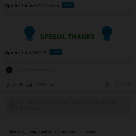
Spoiler
for
BestComment
:
SPESIAL THANKS
Spoiler
for
CENDOL
:
s1lly memberi reputasi
1
112.8K
5.3K
Tulis komentar menarik atau mention replykgpt untuk
ngobrol seru
Mari bergabung, dapatkan informasi dan teman baru!