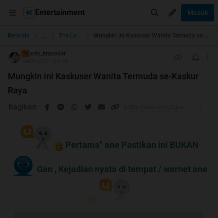
Entertainment
Masuk
...
Beranda
The Lounge
Mungkin ini Kaskuser Wanita Termuda se-Kaskur Raya
jody_krusader
TS
08-01-2011 09:26
Mungkin ini Kaskuser Wanita Termuda se-Kaskur
Raya
Bagikan
Pertama" ane Pastikan ini BUKAN
Gan , Kejadian nyata di tempat / warnet ane
Permisi Gan , Ane mau share tentang ponakan Ane