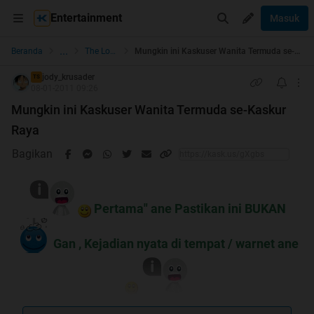
Entertainment
Masuk
...
Beranda
The Lounge
Mungkin ini Kaskuser Wanita Termuda se-Kaskur Raya
jody_krusader
TS
08-01-2011 09:26
Mungkin ini Kaskuser Wanita Termuda se-Kaskur
Raya
Bagikan
Pertama" ane Pastikan ini BUKAN
Gan , Kejadian nyata di tempat / warnet ane
Permisi Gan , Ane mau share tentang ponakan Ane