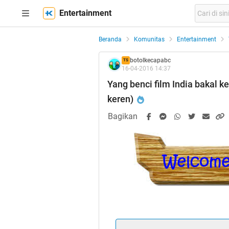
Entertainment
Beranda
Komunitas
Entertainment
botolkecapabc
TS
16-04-2016 14:37
Yang benci film India bakal ke
keren)
Bagikan
Dapat Surat 