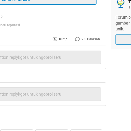
T
1
05
Forum ba
gambar, 
eri reputasi
unik.
Kutip
2K
Balasan
enonton Film yang berasal dari Bollywood sudah
tion replykgpt untuk ngobrol seru
nya. Ane sendiri pun juga mengakui dan sama
berbau India (Bollywood). Mungkin karena
benarnya gak terlalu penting untuk ditonton. Ya
ciri khas dari film yang berasal dari negeri
berikut ini
beberapa Film Bollywood yang gak
tion replykgpt untuk ngobrol seru
 versi ane.
[/QUOTE]