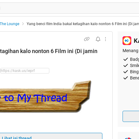
The Lounge
Yang benci film India bakal ketagihan kalo nonton 6 Film ini (Di ja
K
tagihan kalo nonton 6 Film ini (Di jamin
Menang 
Badg
Smil
Bing
Bene
Cinta dari Kaskus Opicer
Lihat isi thread