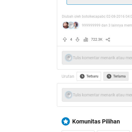
Spoiler
for
Surat Cintanya
:
Diubah oleh botolkecapabc 02-08-2016 04:
999999999 dan 3 lainnya memb
Spoiler
for
Cek disini dulu
:
4
722.3K
Kebanyakan dari kita jika saat m
Tulis komentar menarik atau men
tidak ada hasrat untuk menonton
sekali tidak menyukai Film yang 
Urutan
Terbaru
Terlama
Kebanyakan Adegan Joget yang se
memang sebenarnya itu merupakan 
anak benua ini. Oke langsung aja 
Tulis komentar menarik atau men
bakal bosan kalo ente tonton gan
Spoiler
for
Film ke 6
:
Komunitas Pilihan