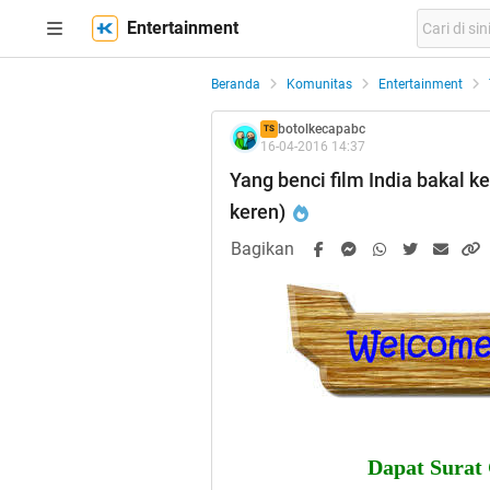
Entertainment
Beranda
Komunitas
Entertainment
botolkecapabc
TS
16-04-2016 14:37
Yang benci film India bakal ke
keren)
Bagikan
Dapat Surat 