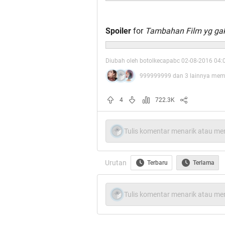
Spoiler
for
Tambahan Film yg gak 
Diubah oleh botolkecapabc 02-08-2016 04:
999999999 dan 3 lainnya memb
4
722.3K
Tulis komentar menarik atau men
Urutan
Terbaru
Terlama
Tulis komentar menarik atau men