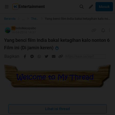
Entertainment
Masuk
...
Beranda
The Lounge
Yang benci film India bakal ketagihan kalo nonton 6 Film ini (Di jamin keren)
botolkecapabc
TS
16-04-2016 14:37
Yang benci film India bakal ketagihan kalo nonton 6
Film ini (Di jamin keren)
Bagikan
Dapat Surat Cinta dari Kaskus Opicer
Lihat isi thread