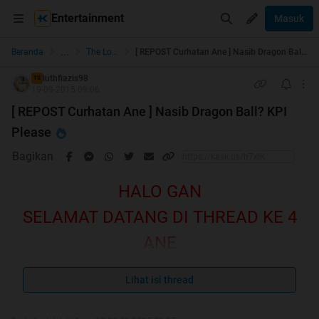
Entertainment
Masuk
...
Beranda
The Lounge
[ REPOST Curhatan Ane ] Nasib Dragon Ball? KPI Please
luthfiazis98
TS
19-09-2015 09:06
[ REPOST Curhatan Ane ] Nasib Dragon Ball? KPI
Please
Bagikan
HALO GAN
SELAMAT DATANG DI THREAD KE 4
ANE
OH BUKAN, HOT THREAD KITA
Lihat isi thread
KARENA KITA YANG MERAMAIKAN,