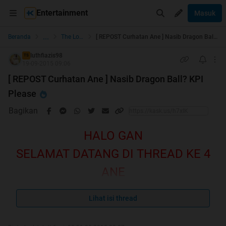
Entertainment
Masuk
...
Beranda
The Lounge
[ REPOST Curhatan Ane ] Nasib Dragon Ball? KPI Please
luthfiazis98
TS
19-09-2015 09:06
[ REPOST Curhatan Ane ] Nasib Dragon Ball? KPI
Please
Bagikan
HALO GAN
SELAMAT DATANG DI THREAD KE 4
ANE
OH BUKAN, HOT THREAD KITA
Lihat isi thread
KARENA KITA YANG MERAMAIKAN,