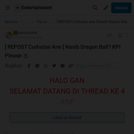
Entertainment
Masuk
...
Beranda
The Lounge
[ REPOST Curhatan Ane ] Nasib Dragon Ball? KPI Please
luthfiazis98
TS
19-09-2015 09:06
[ REPOST Curhatan Ane ] Nasib Dragon Ball? KPI
Please
Bagikan
HALO GAN
SELAMAT DATANG DI THREAD KE 4
ANE
OH BUKAN, HOT THREAD KITA
Lihat isi thread
KARENA KITA YANG MERAMAIKAN,