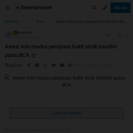
Entertainment
Masuk
...
Beranda
The Lounge
Awas! Ada modus penipuan bukti struk transfer palsu BCA
imanine9
TS
01-08-2015 02:44
Awas! Ada modus penipuan bukti struk transfer
palsu BCA
Bagikan
Lihat isi thread
Diubah oleh imanine9 04-08-2015 06:53