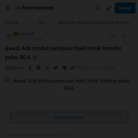
Entertainment
Masuk
...
Beranda
The Lounge
Awas! Ada modus penipuan bukti struk transfer palsu BCA
imanine9
TS
01-08-2015 02:44
Awas! Ada modus penipuan bukti struk transfer
palsu BCA
Bagikan
Lihat isi thread
Diubah oleh imanine9 04-08-2015 06:53