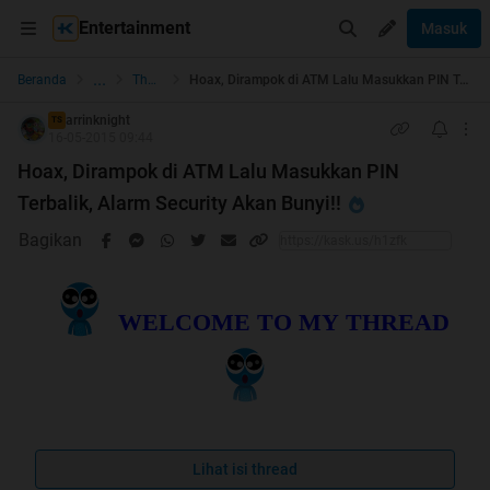
Entertainment
Masuk
...
Beranda
The Lounge
Hoax, Dirampok di ATM Lalu Masukkan PIN Terbalik, Alarm Security Akan Bunyi!!
arrinknight
TS
16-05-2015 09:44
Hoax, Dirampok di ATM Lalu Masukkan PIN
Terbalik, Alarm Security Akan Bunyi!!
Bagikan
WELCOME TO MY THREAD
Lihat isi thread
-Jangan Lupa-