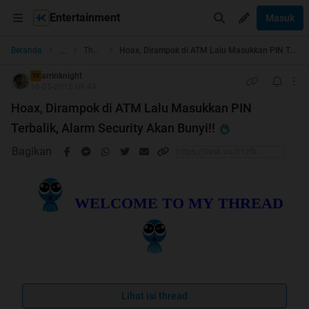
Entertainment
Masuk
...
Beranda
The Lounge
Hoax, Dirampok di ATM Lalu Masukkan PIN Terbalik, Alarm Security Akan Bunyi!!
arrinknight
TS
16-05-2015 09:44
Hoax, Dirampok di ATM Lalu Masukkan PIN
Terbalik, Alarm Security Akan Bunyi!!
Bagikan
WELCOME TO MY THREAD
Lihat isi thread
-Jangan Lupa-