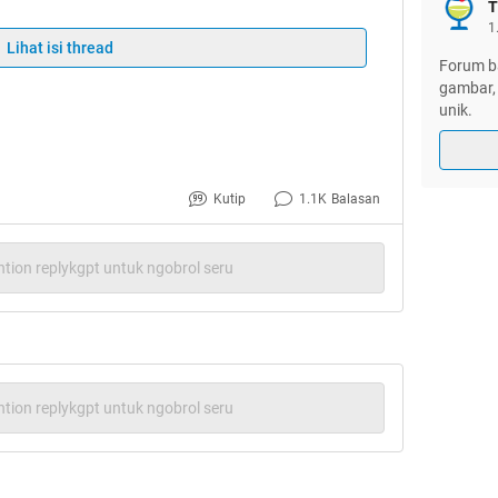
T
1
Lihat isi thread
Forum ba
gambar, 
unik.
Kutip
1.1K
Balasan
tion replykgpt untuk ngobrol seru
tion replykgpt untuk ngobrol seru
 itu cuman buang-buang duit. Faktanya orang