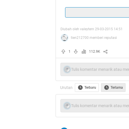
Diubah oleh valeytern 29-03-2015 14:51
tien212700 memberi reputasi
Quote:
1
112.9K
Spoiler
for
HT
:
Tulis komentar menarik atau men
Urutan
Terbaru
Terlama
Quote:
Tulis komentar menarik atau men
Gak jaman bilang nonton konser