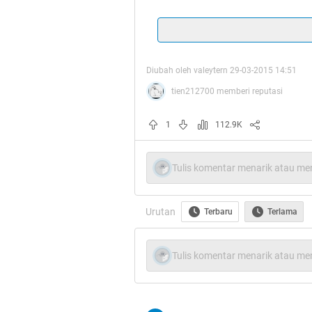
Diubah oleh valeytern 29-03-2015 14:51
tien212700 memberi reputasi
Quote:
1
112.9K
Spoiler
for
HT
:
Tulis komentar menarik atau men
Urutan
Terbaru
Terlama
Quote:
Tulis komentar menarik atau men
Gak jaman bilang nonton konser