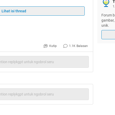
T
1
Lihat isi thread
Forum ba
gambar, 
unik.
Kutip
1.1K
Balasan
tion replykgpt untuk ngobrol seru
tion replykgpt untuk ngobrol seru
 itu cuman buang-buang duit. Faktanya orang